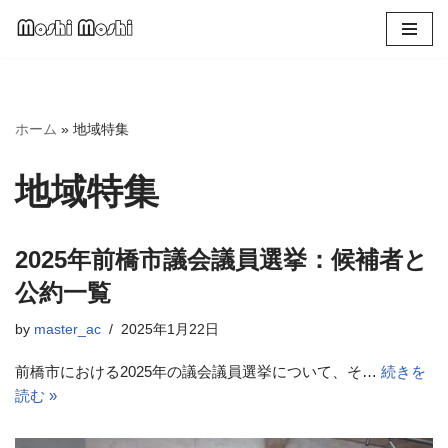
コ
ン
テ
ン
ホーム
»
地域特集
ツ
へ
地域特集
ス
キ
ッ
2025年前橋市議会議員選挙：候補者と
プ
公約一覧
by
master_ac
2025年1月22日
前橋市における2025年の議会議員選挙について、そ…
続きを
読む »